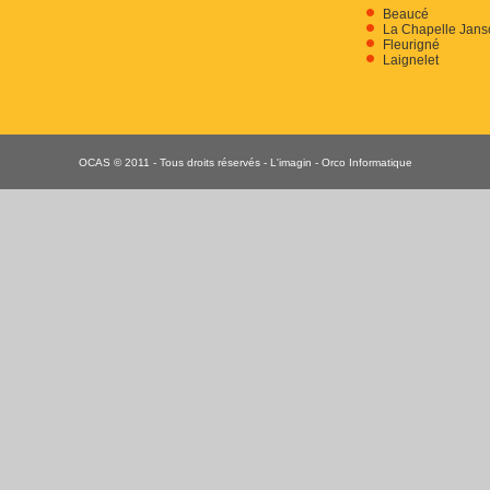
Beaucé
La Chapelle Jans
Fleurigné
Laignelet
OCAS © 2011 - Tous droits réservés -
L'imagin
- Orco Informatique