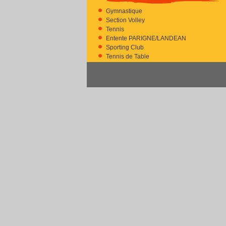
Gymnastique
Section Volley
Tennis
Entente PARIGNE/LANDEAN
Sporting Club
Tennis de Table