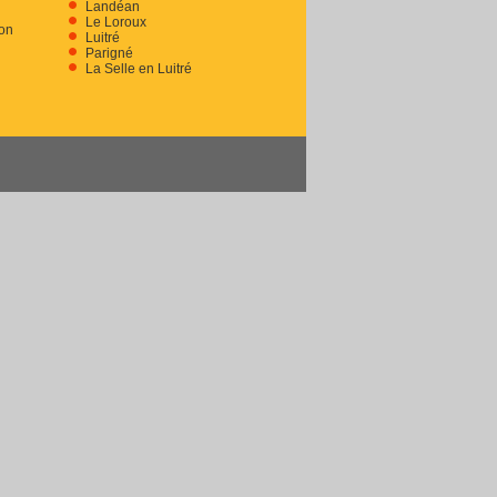
Landéan
Le Loroux
on
Luitré
Parigné
La Selle en Luitré